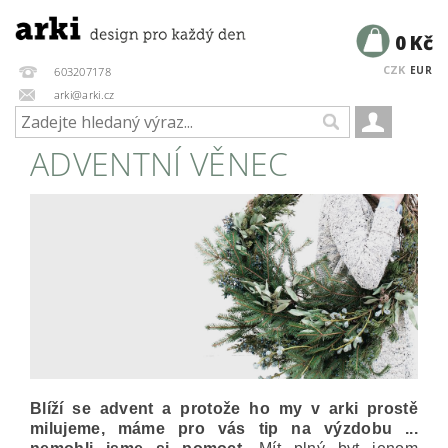
0 Kč
CZK
EUR
603207178
arki@arki.cz
ADVENTNÍ VĚNEC
Blíží se advent a protože ho my v arki prostě
milujeme, máme pro vás tip na výzdobu ...