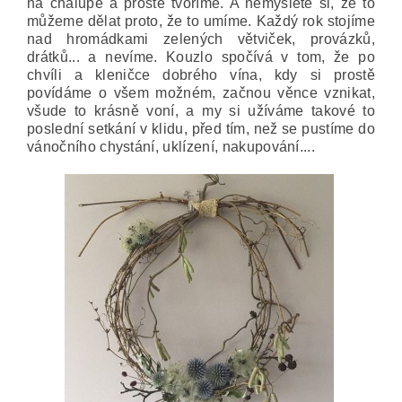
na chalupě a prostě tvoříme. A nemyslete si, že to
můžeme dělat proto, že to umíme. Každý rok stojíme
nad hromádkami zelených větviček, provázků,
drátků... a nevíme. Kouzlo spočívá v tom, že po
chvíli a kleničce dobrého vína, kdy si prostě
povídáme o všem možném, začnou věnce vznikat,
všude to krásně voní, a my si užíváme takové to
poslední setkání v klidu, před tím, než se pustíme do
vánočního chystání, uklízení, nakupování....