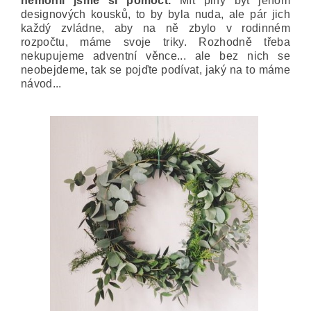
nemohli jsme si pomoct.
Mít plný byt jenom
designových kousků, to by byla nuda, ale pár jich
každý zvládne, aby na ně zbylo v rodinném
rozpočtu, máme svoje triky. Rozhodně třeba
nekupujeme adventní věnce... ale bez nich se
neobejdeme, tak se pojďte podívat, jaký na to máme
návod...