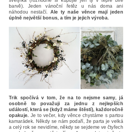
světýlka (rozhodně si kupujte jen ty v teplé bílé
barvě). Jeden vánoční řetěz u nás doma ani
náhodou nestačí.
Ale ty naše věnce mají jeden
úplně největší bonus, a tím je jejich výroba.
Trik spočívá v tom, že na to nejsme samy, já
osobně to považuji za jednu z nejlepších
událostí, která se (když máme štěstí), každoročně
opakuje.
Je to večer, kdy věnce chystáme s partou
kamarádek. Někdy se nám podaří, že parta je velká
a celý rok se nevidíme, někdy se sejdeme ve čtyřech