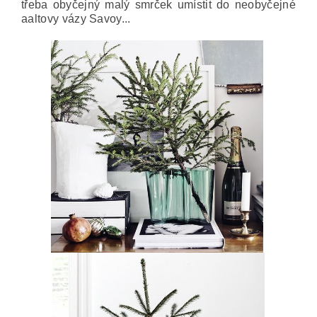
třeba obyčejný malý smrček umístit do neobyčejné
aaltovy vázy Savoy...