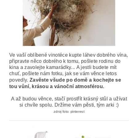
Ve vaší oblíbené vinotéce kupte láhev dobrého vína,
připravte něco dobrého k tomu, pošlete rodinu do
kina a zavolejte kamarádky...
A jestli budete mít
chuť, pošlete nám fotku, jak se vám věnce letos
povedly.
Zavěste všude po domě a kochejte se
tou vůní, krásou a vánoční atmosférou.
A až budou věnce, stačí prostřít krásný stůl a užívat
si chvíle spolu. Držíme vám pěsti,
tým arki :)
zdroj foto: pinterest