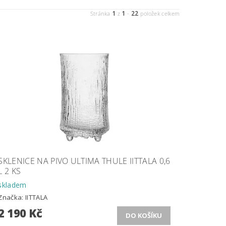
1
1
22
Stránka
z
-
položek celkem
SKLENICE NA PIVO ULTIMA THULE IITTALA 0,6
L 2 KS
skladem
Značka:
IITTALA
2 190 Kč