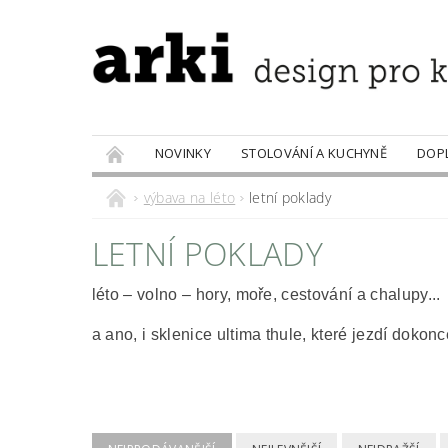
NOVINKY
STOLOVÁNÍ A KUCHYNĚ
DOP
PRODÁVANÉ ZNAČKY
DOBROTY
výbava na léto
letní poklady
LETNÍ POKLADY
léto – volno – hory, moře, cestování a chalupy..
a ano, i sklenice ultima thule, které jezdí dok