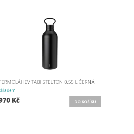
TERMOLÁHEV TABI STELTON 0,55 L ČERNÁ
skladem
970 Kč