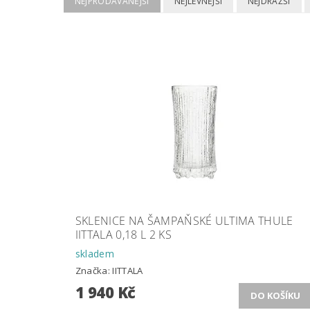
NEJPRODÁVANĚJŠÍ
NEJLEVNĚJŠÍ
NEJDRAŽŠÍ
SKLENICE NA ŠAMPAŇSKÉ ULTIMA THULE
IITTALA 0,18 L 2 KS
skladem
Značka:
IITTALA
1 940 Kč