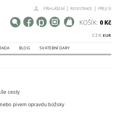
|
|
PŘIHLÁŠENÍ
REGISTRACE
PŘEJI SI
KOŠÍK:
0 Kč
CZK
EUR
RADA
BLOG
SVATEBNÍ DARY
aše cesty
mi nebo pivem opravdu božsky