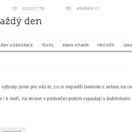
arki@arki.cz
603207178
LŇKY A DEKORACE
TEXTIL
KNIHY A PAPÍR
PRO DĚTI
ZAH
.
vybraly jsme pro vás to, co si nejradši bereme s sebou na n
once i k moři, na terase v podvečer potom vypadají s bublinka