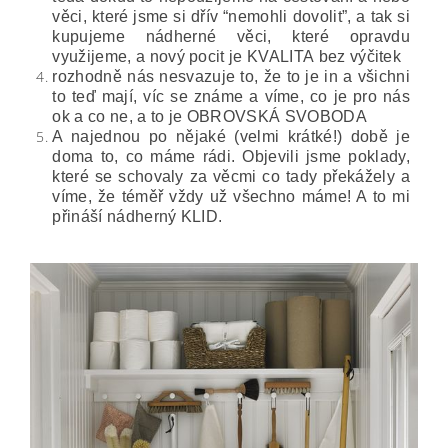
věci, které jsme si dřív “nemohli dovolit”, a tak si
kupujeme nádherné věci, které opravdu
využijeme, a nový pocit je KVALITA bez výčitek
rozhodně nás nesvazuje to, že to je in a všichni
to teď mají, víc se známe a víme, co je pro nás
ok a co ne, a to je OBROVSKÁ SVOBODA
A najednou po nějaké (velmi krátké!) době je
doma to, co máme rádi. Objevili jsme poklady,
které se schovaly za věcmi co tady překážely a
víme, že téměř vždy už všechno máme! A to mi
přináší nádherný KLID.