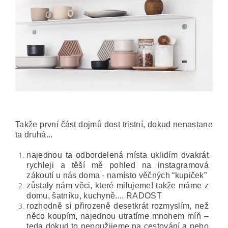
Takže první část dojmů dost tristní, dokud nenastane
ta druhá...
najednou ta odbordelená místa uklidím dvakrát
rychleji a
těší mě pohled na instagramová
zákoutí u nás doma - namísto věčných “kupiček”
zůstaly nám věci, které milujeme! takže máme z
domu, šatníku, kuchyně.... RADOST
rozhodně si přirozeně desetkrát rozmyslím, než
něco koupím, najednou utratíme mnohem míň –
teda dokud to nepoužijeme na cestování a nebo