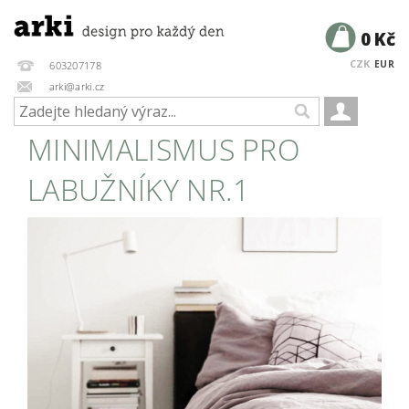
0 Kč
CZK
EUR
603207178
arki@arki.cz
MINIMALISMUS PRO
LABUŽNÍKY NR.1