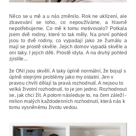
Něco se u mě a u nás změnilo. Rok ne uklízení, ale
zbavování se toho, co nepoužíváme, a hlavně
nepotřebujeme.
Co mě k tomu motivovalo? Potkala
jsem dvě rodiny, které to tak měly. Na první pohled
jsou to dvě rodiny, co vypadají jako ze žurnálu a
mají se prostě skvěle. Jejich domov vypadá skvěle a
oni taky. I jejich děti. Prostě idyla.
A na druhý pohled
zjistíte...
že ONI jsou skvělí. A taky úplně normální, že bojují s
úplně stejnými problémy jako my ostatní. Jen v
pravou chvíli dělají ta pravá rozhodnutí. A nejsou to
velká životní rozhodnutí, to je jen jedno. Rozhodnout
se, jak chci žít. A potom následuje to, na čem záleží -
milion malých každodenních rozhodnutí, která nás k
tomu vysněnému životu vedou.