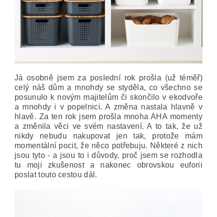
Já osobně jsem za poslední rok prošla (už téměř)
celý náš dům a mnohdy se styděla, co všechno se
posunulo k novým majitelům či skončilo v ekodvoře
a mnohdy i v popelnici. A změna nastala hlavně v
hlavě.
Za ten rok jsem prošla mnoha AHA momenty
a změnila věci ve svém nastavení. A to tak, že už
nikdy nebudu nakupovat jen tak, protože mám
momentální pocit, že něco potřebuju. Některé z nich
jsou tyto - a jsou to i důvody, proč jsem se rozhodla
tu moji zkušenost a nakonec obrovskou euforii
poslat touto cestou dál.