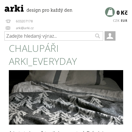
0 Kč
CZK
EUR
603207178
arki@arki.cz
CHALUPÁŘI
ARKI_EVERYDAY