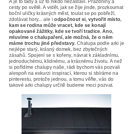
A je to tady a už to nikdo nezastaví. Prázdniny a
cesty po světě. A vidět, jak se žije jinde, prozkoumat
boční uličky krásných měst, toulat se po pobřeží,
zdolávat hory... ale i
odpočnout si, vytvořit místo,
kam se rodina může vracet, kde se konají
opakované žážitky, kde se tvoří tradice. Ano,
mluvíme o chalupaření, ale možná, že o něm
máme trochu jiné představy.
Chalupa podle arki je
nejlépe starý, krásný domek, bez zbytečných
zásahů. Spojení se s kořeny, návrat k základnímu,
jednoduchému, klidnému, a krásnému životu. A než
si pořídíme chalupy naše, rádi bychom vás pozvali
alespoň na exkurzi inspirací, kterou si sbíráme na
pinterestu, protože jednou, a tomu věřte, vás do
takové arki chalupy určitě budeme moci pozvat.