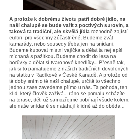
A protože k dobrému životu patří dobré jídlo, na
naší chalupě se bude vařit z poctivých surovin, a
taková ta tradiční, ale skvělá jídla
rozhodně zajistí
euforii pro všechny zúčastněné. Budeme zvát
kamarády, nebo sousedy třeba jen na snídani.
Budeme kupovat místní vajíčka a dělat ta nejlepší
míchaná s pažitkou. Budeme chodit do lesa na
borůvky a dělat si tvarohové knedlíky... Přesně tak,
jak si to pamatujeme z našich tradičních dovolených
na statku v Radíkově v České Kanadě. A protože od
té doby sním o té naší chalupě, určitě to všechno
jednou zase zavedeme přímo u nás. Ta pohoda, ten
klid, který člověk zažívá... ráno se pomalu scházíte
na terase, děti už samozřejmě pobíhají všude kolem,
ale naše snídaně se natahují klidně až do oběda...