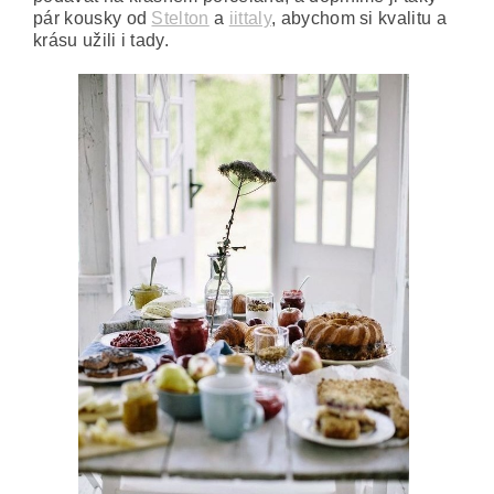
pár kousky od
Stelton
a
iittaly
, abychom si kvalitu a
krásu užili i tady.