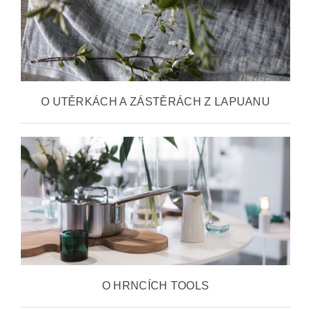
O UTĚRKÁCH A ZÁSTĚRÁCH Z LAPUANU
O HRNCÍCH TOOLS