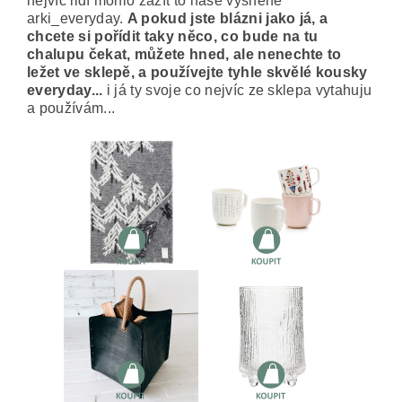
nejvíc lidí mohlo zažít to naše vysněné
arki_everyday.
A pokud jste blázni jako já, a
chcete si pořídit taky něco, co bude na tu
chalupu čekat, můžete hned, ale nenechte to
ležet ve sklepě, a používejte tyhle skvělé kousky
everyday...
i já ty svoje co nejvíc ze sklepa vytahuju
a používám...