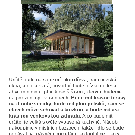
Určitě bude na sobě mít plno dřeva, francouzská
okna, ale i ta stará, původní, bude blízko do lesa,
abychom mohli plnit koše šiškami, kterými budeme
na podzim topit v kamnech.
Bude mít krásné terasy
na dlouhé večírky, bude mít plno pelíšků, kam se
člověk může schovat s knížkou, a bude mít asi i
krásnou venkovskou zahradu.
A co bude mít
určitě, je velká skvěle vybavená kuchyně. Nádobí
nakoupíme v místních bazarech, takže jídlo se bude
podávat na krásném porcelánu, a doplníme ji taky