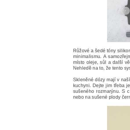
Růžové a šedé tóny siliko
minimalismu.
A samozřejm
místo oleje, sůl a další 
Nehledě na to, že tento sy
Skleněné dózy mají v naší
kuchyni. Dejte jim třeba 
sušeného rozmarýnu. S ch
nebo na sušené plody čer