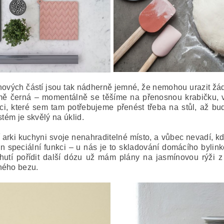
nových částí jsou tak nádherně jemné, že nemohou urazit žá
ě černá – momentálně se těšíme na přenosnou krabičku, v
věci, které sem tam potřebujeme přenést třeba na stůl, až 
stém je skvělý na úklid.
 arki kuchyni svoje nenahraditelné místo, a vůbec nevadí, kd
jen speciální funkci – u nás je to skladování domácího bylin
utí pořídit další dózu už mám plány na jasmínovou rýži
ného bezu.