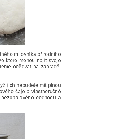
dného milovníka přírodního
e které mohou najít svoje
budeme obědvat na zahradě.
yž jich nebudete mít plnou
kového čaje a vlastnoručně
 z bezobalového obchodu a