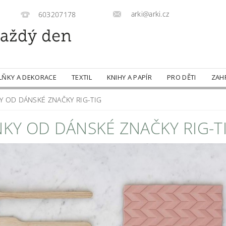
arki@arki.cz
603207178
LŇKY A DEKORACE
TEXTIL
KNIHY A PAPÍR
PRO DĚTI
ZAH
Y OD DÁNSKÉ ZNAČKY RIG-TIG
NKY OD DÁNSKÉ ZNAČKY RIG-T