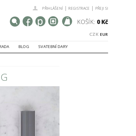
|
|
PŘIHLÁŠENÍ
REGISTRACE
PŘEJI SI
KOŠÍK:
0 Kč
CZK
EUR
RADA
BLOG
SVATEBNÍ DARY
IG