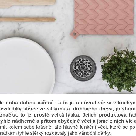
le doba dobou vaření... a to je o důvod víc si v kuchy
vili díky stěrce ze silikonu a dubového dřeva, postupn
značka, to je prostě velká láska.
Jejich produktová řad
hle nádherné a přitom obyčejné věci a jsme z nich víc a
mít kolem sebe krásné, ale hlavně funkční věci, které se pou
ádkám tyhle stěrky rozdávaly jako vánoční dárky.