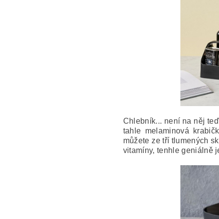
Chlebník... není na něj t
tahle melaminová krabičk
můžete ze tří tlumených s
vitamíny, tenhle geniálně