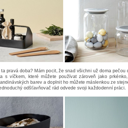
eď ta pravá doba? Mám pocit, že snad všichni už doma pečou
a s víčkem, které můžete používat zároveň jako prkénko,
kandinávských barev a doplnit ho můžete máslenkou ze stejn
 jednoduchý odšťavňovač rád odvede svoji každodenní práci.