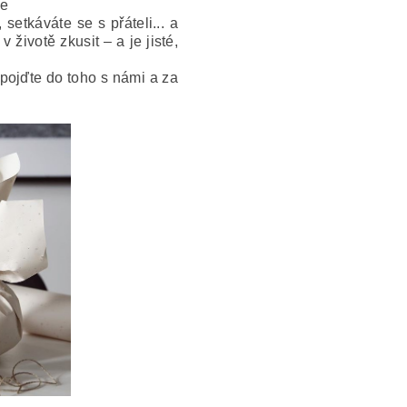
de
setkáváte se s přáteli... a
 životě zkusit – a je jisté,
. pojďte do toho s námi a za