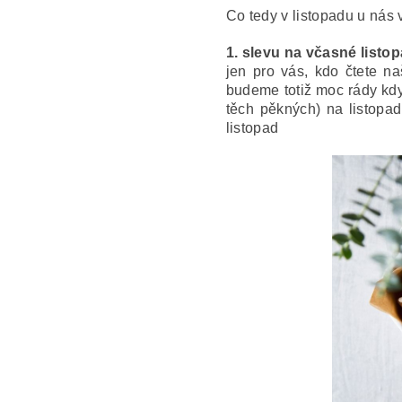
Co tedy v listopadu u nás 
1. slevu na včasné list
jen pro vás, kdo čtete na
budeme totiž moc rády když
těch pěkných) na listopad
listopad