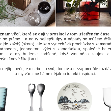
eznam věcí, které se dají v prosinci v tom ušetřeném čase
 se ptáme... a na ty nejlepší tipy a nápady se můžete těš
ž zajde každý (skoro), ale kdo vynechává procházky s kamarády
 vánocemi, jednodenní výlet s kamarádkou, společné bale
ětmi... a my budeme nadšené, když vás něco zaujme a
ým finové říkají arki
o nejlíp, pečujte o sebe i o svůj domov a nezapomeňte rozdáva
a my vám posíláme nějakou tu arki inspiraci: