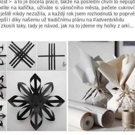
dost > a to je docela práce, takže na poslední chvíli to nepůj
íte na kafíčka, užíváte si vánočního města, pečete cukroví, 
m ještě nikdy nezažila, a každý rok jsem rozhodnutá to poprvé v
 lepší i díky našemu už tradičnímu plánu na #adventvklidu
 zkusili taky, tady je návod, jak na to jdeme my holky z arki..