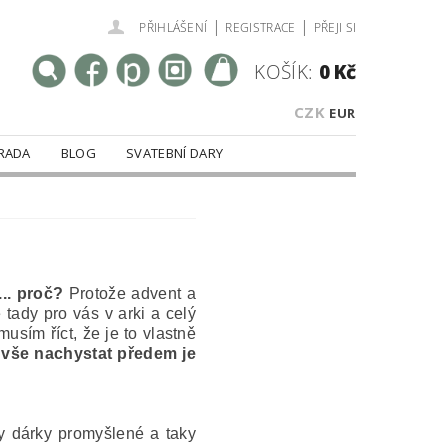
|
|
PŘIHLÁŠENÍ
REGISTRACE
PŘEJI SI
KOŠÍK:
0 Kč
CZK
EUR
RADA
BLOG
SVATEBNÍ DARY
.. proč?
Protože advent a
 tady pro vás v arki a celý
usím říct, že je to vlastně
 vše nachystat předem je
y dárky promyšlené a taky