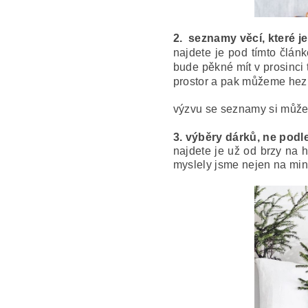
2. seznamy věcí, které j
najdete je pod tímto člán
bude pěkné mít v prosinci 
prostor a pak můžeme hezk
výzvu se seznamy si může
3.
výběry dárků, ne podl
najdete je už od brzy na h
myslely jsme nejen na mini