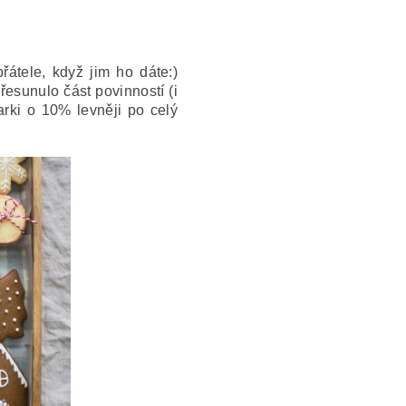
řátele, když jim ho dáte:)
řesunulo část povinností (i
arki o 10% levněji po celý