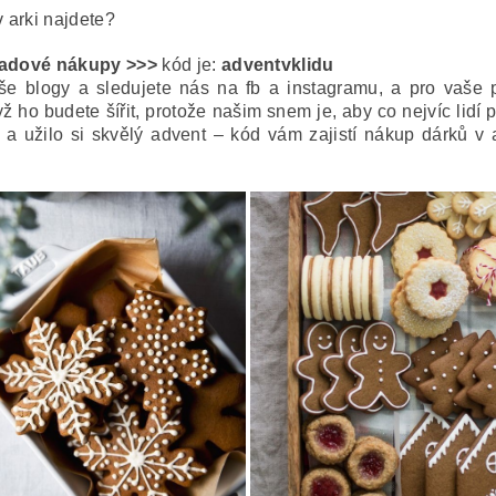
v arki najdete?
opadové nákupy >>>
kód je:
adventvklidu
še blogy a sledujete nás na fb a instagramu, a pro vaše p
 ho budete šířit, protože našim snem je, aby co nejvíc lidí p
 a užilo si skvělý advent – kód
vám zajistí nákup dárků v 