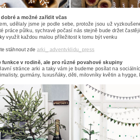
e dobré a možné zařídit včas
kem, udělaly jsme je podle sebe, protože jsou už vyzkoušené 
té práce půlku, sychravé počasí nás stejně bude držet častěji
y využít každou malou příležitost k tomu být venku
te stáhnout zde
arki_ adventvklidu_press
e funkce v rodině, ale pro různé povahové skupiny
lavní stránce arki a taky vám je budeme posílat na sociálníc
malisty, gurmány, luxusňáky, děti, milovníky květin a hygge, k