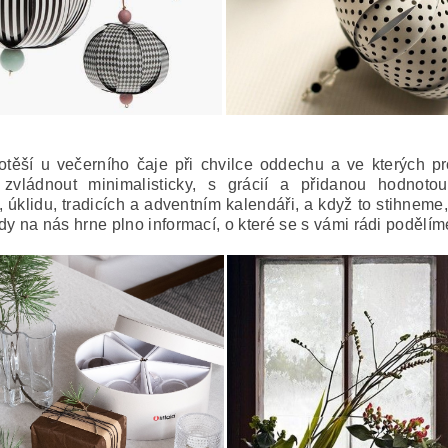
potěší u večerního čaje při chvilce oddechu a ve kterých 
zvládnout minimalisticky, s grácií a přidanou hodnotou
 úklidu, tradicích a adventním kalendáři, a když to stihneme, 
y na nás hrne plno informací, o které se s vámi rádi podělí