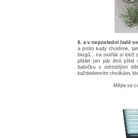
6. a v neposlední řadě s
a proto kudy chodíme, tam
blogů... na svařák si toti
přátel jen pár dnů před
babičku s odrostlými d
každodenním chvilkám, kter
Mějte se c