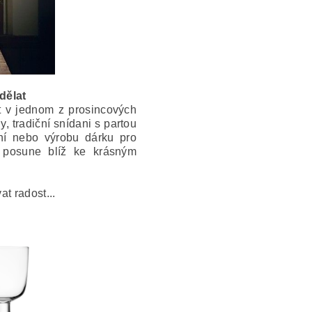
 dělat
it v jednom z prosincových
, tradiční snídani s partou
ní nebo výrobu dárku pro
 posune blíž ke krásným
t radost...