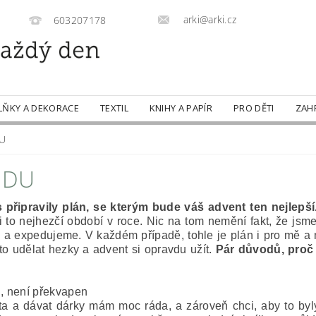
arki@arki.cz
603207178
LŇKY A DEKORACE
TEXTIL
KNIHY A PAPÍR
PRO DĚTI
ZAH
DU
IDU
 připravily plán, se kterým bude váš advent ten nejlepší.
 to nejhezčí období v roce. Nic na tom nemění fakt, že jsme
 a expedujeme. V každém případě, tohle je plán i pro mě a m
to udělat hezky a advent si opravdu užít.
Pár důvodů, proč
n, není překvapen
a a dávat dárky mám moc ráda, a zároveň chci, aby to byl