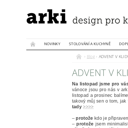
NOVINKY
STOLOVÁNÍ A KUCHYNĚ
DOP
PRODÁVANÉ ZNAČKY
DOBROTY
Blog
ADVENT V KLI
ADVENT V KL
Na listopad jsme pro vás
vánoce jsou pro nás v arki
listopad a prosinec balíme
takový můj sen o tom, jak 
tady
>>>>
–
protože
kdo je připrave
–
protože
jsem minimalist