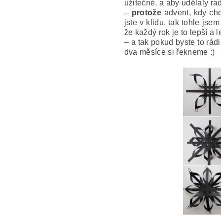
užitečné, a aby udělaly ra
–
protože
advent, kdy chod
jste v klidu, tak tohle jse
že každý rok je to lepší a
– a tak pokud byste to rádi
dva měsíce si řekneme :)