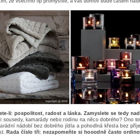
s tím, že všechno líp promyslíte, a váš domov bude časem ná
te-li: pospolitost, radost a láska. Zamyslete se tedy nad
li sousedy, kamarády nebo rodinu na něco dobrého? Ono toti
rádní nádobí bez dobrého jídla a pohodlná křesla bez příj
st.
Rada číslo tři: nezapomeňte si hooodně často ordin