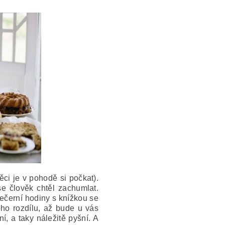
ěci je v pohodě si počkat).
se člověk chtěl zachumlat.
večerní hodiny s knížkou se
oho rozdílu, až bude u vás
í, a taky náležitě pyšní. A