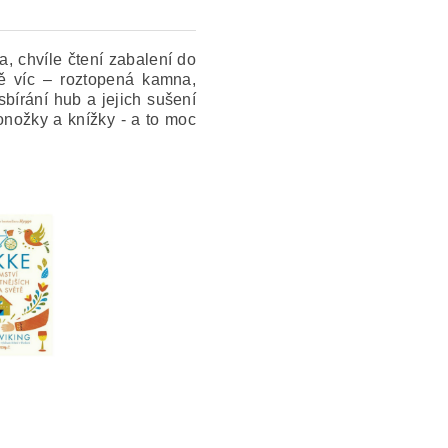
a, chvíle čtení zabalení do
tě víc – roztopená kamna,
írání hub a jejich sušení
onožky a knížky - a to moc