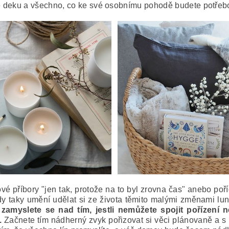
 deku a všechno, co ke své osobnímu pohodě budete potře
ové příbory "jen tak, protože na to byl zrovna čas" anebo pořídi
dy taky umění udělat si ze života těmito malými změnami lu
zamyslete se nad tím, jestli nemůžete spojit pořízení n
.
Začnete tím nádherný zvyk pořizovat si věci plánovaně a s