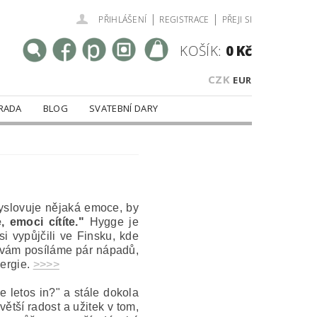
|
|
PŘIHLÁŠENÍ
REGISTRACE
PŘEJI SI
KOŠÍK:
0 Kč
CZK
EUR
RADA
BLOG
SVATEBNÍ DARY
vyslovuje nějaká emoce, by
 emoci cítíte."
Hygge je
si vypůjčili ve Finsku, kde
k vám posíláme pár nápadů,
nergie.
>>>>
 letos in?" a stále dokola
ětší radost a užitek v tom,