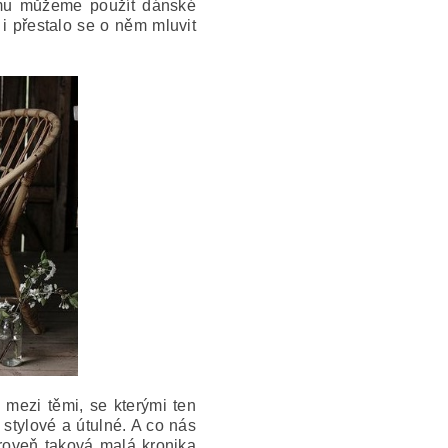
 tomu můžeme použít dánské
 i přestalo se o něm mluvit
 mezi těmi, se kterými ten
 stylové a útulné. A co nás
ároveň taková malá kronika