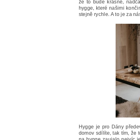
že to bude krásné, nadč
hygge, které našimi končin
stejně rychle. A to je za n
Hygge je pro Dány předevš
domov sdílíte, tak tím, že
na hygge zaujalo nejvíc j