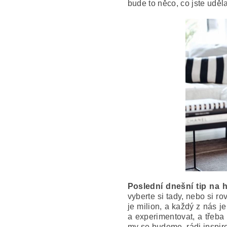
bude to něco, co jste uděla
Poslední dnešní tip na h
vyberte si tady, nebo si r
je milion, a každý z nás j
a experimentovat, a třeba
my se budeme rádi inspir