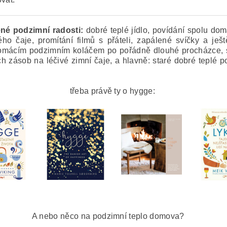
ené podzimní radosti:
dobré teplé jídlo, povídání spolu dom
ho čaje, promítání filmů s přáteli, zapálené svíčky a ješ
omácím podzimním koláčem po pořádně dlouhé procházce, sb
ch zásob na léčivé zimní čaje, a hlavně: staré dobré teplé p
třeba právě ty o hygge:
A nebo něco na podzimní teplo domova?