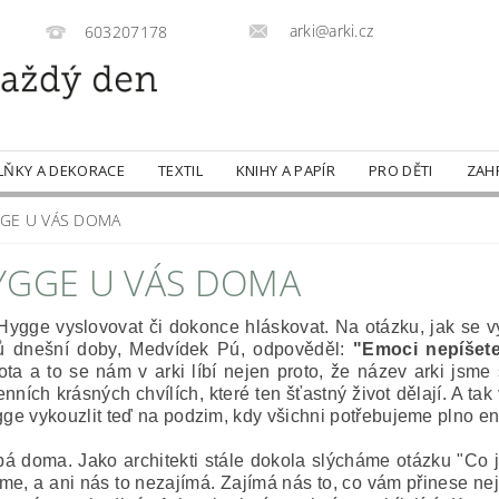
arki@arki.cz
603207178
LŇKY A DEKORACE
TEXTIL
KNIHY A PAPÍR
PRO DĚTI
ZAH
GE U VÁS DOMA
YGGE U VÁS DOMA
 Hygge vyslovovat či dokonce hláskovat. Na otázku, jak se 
ofů dnešní doby, Medvídek Pú, odpověděl:
"Emoci nepíšete,
ta a to se nám v arki líbí nejen proto, že název arki jsme 
ních krásných chvílích, které ten šťastný život dělají. A ta
gge vykouzlit teď na podzim, kdy všichni potřebujeme plno e
pá doma. Jako architekti stále dokola slýcháme otázku "Co je
e, a ani nás to nezajímá. Zajímá nás to, co vám přinese nejv