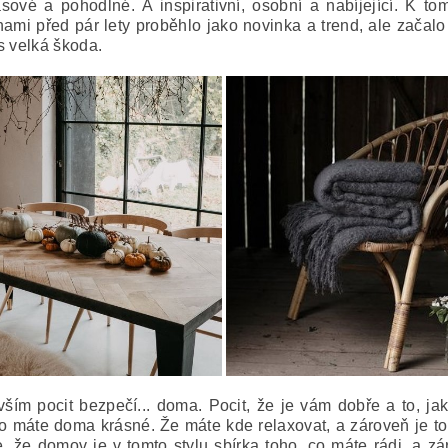
asové a pohodlné.
A inspirativní, osobní a nabíjející. K
ami před pár lety proběhlo jako novinka a trend, ale začalo
ás velká škoda.
ím pocit bezpečí... doma. Pocit, že je vám dobře a to, jak
 to máte doma krásné. Že máte kde relaxovat, a zároveň je to
e, že domov je v tomto stylu sbírka toho, co máte rádi, a z