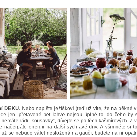
aní DEKU.
Nebo napište ježíškovi (teď už víte, že na pěkné v
ece jen, přetavené pet lahve nejsou úplně to, do čeho by 
li nemáte rádi "kousavky", dívejte se po těch kašmírových. Z 
ce načerpáte energii na další sychravé dny. A všimněte si t
 už se nebude válet nesložená na gauči, budete na ni opatrn