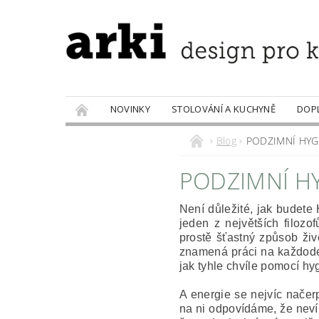
NOVINKY
STOLOVÁNÍ A KUCHYNĚ
DOP
PRODÁVANÉ ZNAČKY
DOBROTY
Blog
PODZIMNÍ HYG
PODZIMNÍ H
Není důležité, jak budete
jeden z největších filoz
prostě šťastný způsob živo
znamená práci na každoden
jak tyhle chvíle pomocí hy
A energie se nejvíc načer
na ni odpovídáme, že nevím