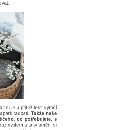
bovat.
t si je u příležitosti výročí
napark radostí.
Takže naše
ěčeho, co potřebujete, s
 rozmyslem a taky umění si