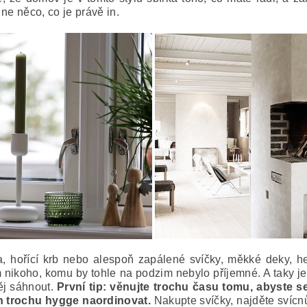
ne něco, co je právě in.
a, hořící krb nebo alespoň zapálené svíčky, měkké deky, he
nikoho, komu by tohle na podzim nebylo příjemné. A taky je 
něj sáhnout.
První tip: věnujte trochu času tomu, abyste 
en trochu hygge naordinovat.
Nakupte svíčky, najděte svícn