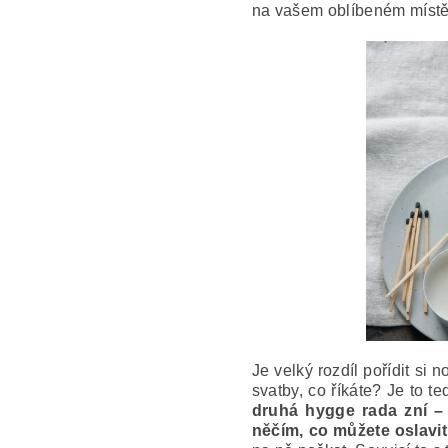
na vašem oblíbeném místě
Je velký rozdíl pořídit si n
svatby, co říkáte?
Je to te
druhá hygge rada zní – 
něčím, co můžete oslavit