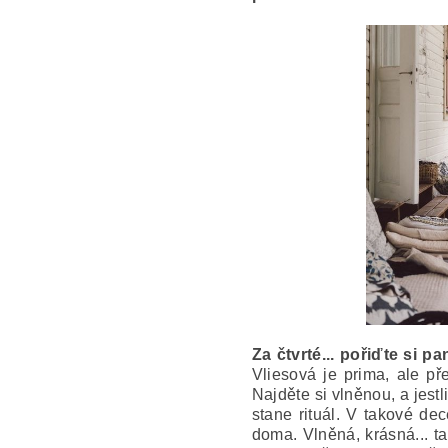
Za čtvrté... pořiďte si p
Vliesová je prima, ale př
Najděte si vlněnou, a jest
stane rituál. V takové de
doma. Vlněná, krásná... ta