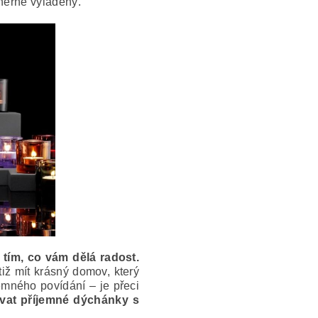
dherně vyladěný.
 tím, co vám dělá radost.
ž mít krásný domov, který
emného povídání – je přeci
ovat příjemné dýchánky s