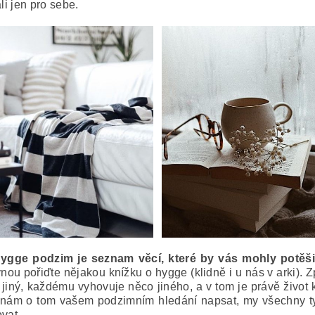
li jen pro sebe.
ygge podzim je seznam věcí, které by vás mohly potěšit,
ovnou pořiďte nějakou knížku o hygge (klidně i u nás v arki).
e jiný, každému vyhovuje něco jiného, a v tom je právě život
 nám o tom vašem podzimním hledání napsat, my všechny ty 
ovat.