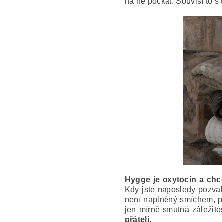
na ně počkat. Souvisí to 
Hygge je oxytocin a chce
Kdy jste naposledy pozva
není naplněný smíchem, pa
jen mírně smutná záležito
přáteli.