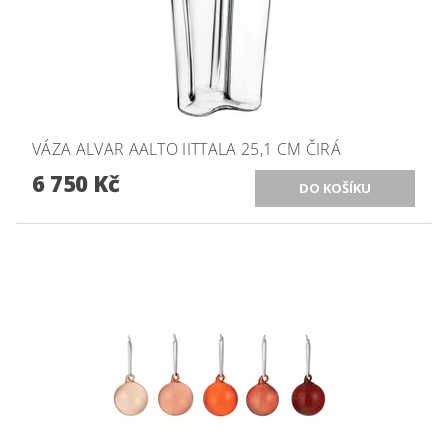
VÁZA ALVAR AALTO IITTALA 25,1 CM ČIRÁ
6 750 Kč