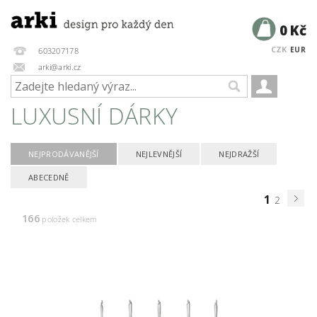
0 Kč
CZK
EUR
603207178
arki@arki.cz
LUXUSNÍ DÁRKY
NEJPRODÁVANĚJŠÍ
NEJLEVNĚJŠÍ
NEJDRAŽŠÍ
ABECEDNĚ
1
2
166
položek celkem