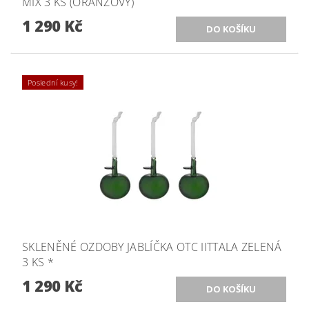
MIX 3 KS (ORANŽOVÝ)
1 290 Kč
Poslední kusy!
SKLENĚNÉ OZDOBY JABLÍČKA OTC IITTALA ZELENÁ
3 KS *
1 290 Kč