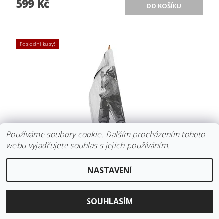
599 Kč
Poslední kusy!
Používáme soubory cookie. Dalším procházením tohoto
webu vyjadřujete souhlas s jejich používáním.
UTĚRKA KARHU X TEEMU JÄRVI LAPUAN KANKURIT
NASTAVENÍ
46X70 CM *
625 Kč
SOUHLASÍM