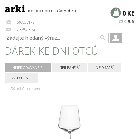
0 Kč
CZK
EUR
603207178
arki@arki.cz
DÁREK KE DNI OTCŮ
NEJPRODÁVANĚJŠÍ
NEJLEVNĚJŠÍ
NEJDRAŽŠÍ
ABECEDNĚ
78
položek celkem