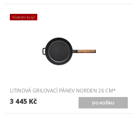
Poslední kusy!
LITINOVÁ GRILOVACÍ PÁNEV NORDEN 26 CM*
3 445 Kč