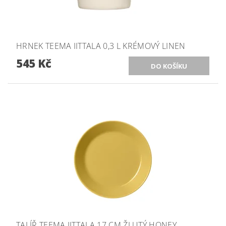
HRNEK TEEMA IITTALA 0,3 L KRÉMOVÝ LINEN
545 Kč
TALÍŘ TEEMA IITTALA 17 CM ŽLUTÝ HONEY