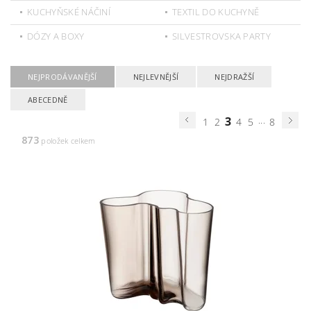
KUCHYŇSKÉ NÁČINÍ
TEXTIL DO KUCHYNĚ
DÓZY A BOXY
SILVESTROVSKA PARTY
NEJPRODÁVANĚJŠÍ
NEJLEVNĚJŠÍ
NEJDRAŽŠÍ
ABECEDNĚ
3
...
1
2
4
5
8
873
položek celkem