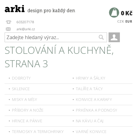
0 Kč
CZK
EUR
603207178
arki@arki.cz
STOLOVÁNÍ A KUCHYNĚ
,
STRANA 3
DOBROTY
HRNKY A ŠÁLKY
SKLENICE
TALÍŘE A TÁCY
MISKY A MÍSY
KONVICE A KARAFY
PŘÍBORY A NOŽE
PRKÉNKA A PODNOSY
HRNCE A PÁNVE
NA KÁVU A ČAJ
TERMOSKY A TERMOHRNKY
VARNÉ KONVICE