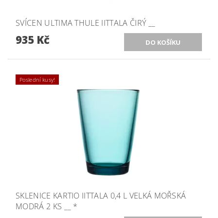
SVÍCEN ULTIMA THULE IITTALA ČIRÝ __
935 Kč
Poslední kusy!
SKLENICE KARTIO IITTALA 0,4 L VELKÁ MOŘSKÁ
MODRÁ 2 KS __ *