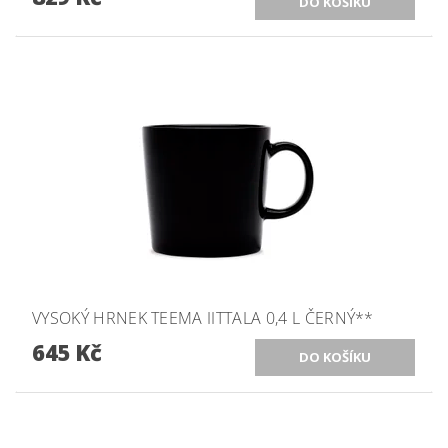
VYSOKÝ HRNEK TEEMA IITTALA 0,4 L ČERNÝ**
645 Kč