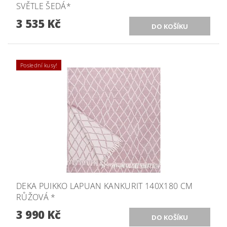
SVĚTLE ŠEDÁ*
3 535 Kč
Poslední kusy!
DEKA PUIKKO LAPUAN KANKURIT 140X180 CM
RŮŽOVÁ *
3 990 Kč