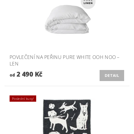
POVLEČENÍ NA PEŘINU PURE WHITE OOH NOO –
LEN
2 490 Kč
od
DETAIL
Poslední kusy!