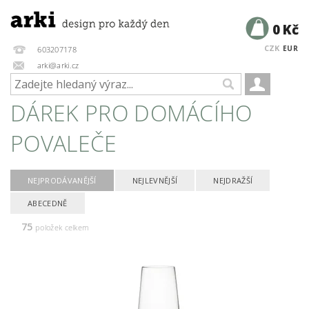
0 Kč
CZK
EUR
603207178
arki@arki.cz
DÁREK PRO DOMÁCÍHO
POVALEČE
NEJPRODÁVANĚJŠÍ
NEJLEVNĚJŠÍ
NEJDRAŽŠÍ
ABECEDNĚ
75
položek celkem