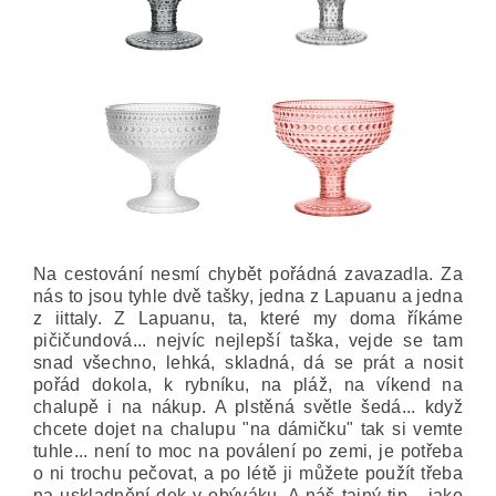
Na cestování nesmí chybět pořádná zavazadla. Za
nás to jsou tyhle dvě tašky, jedna z Lapuanu a jedna
z iittaly. Z Lapuanu, ta, které my doma říkáme
pičičundová... nejvíc nejlepší taška, vejde se tam
snad všechno, lehká, skladná, dá se prát a nosit
pořád dokola, k rybníku, na pláž, na víkend na
chalupě i na nákup. A plstěná světle šedá... když
chcete dojet na chalupu "na dámičku" tak si vemte
tuhle... není to moc na poválení po zemi, je potřeba
o ni trochu pečovat, a po létě ji můžete použít třeba
na uskladnění dek v obýváku. A náš tajný tip... jako