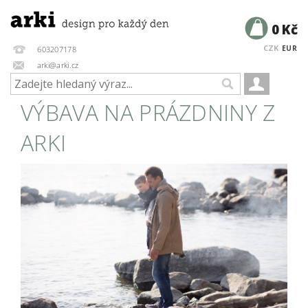
0 Kč
CZK
EUR
603207178
arki@arki.cz
VÝBAVA NA PRÁZDNINY Z
ARKI