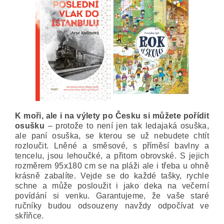
K moři, ale i na výlety po Česku si můžete pořídit
osušku
– protože to není jen tak ledajaká osuška,
ale paní osuška, se kterou se už nebudete chtít
rozloučit. Lněné a směsové, s příměsí bavlny a
tencelu, jsou lehoučké, a přitom obrovské. S jejich
rozměrem 95x180 cm se na pláži ale i třeba u ohně
krásně zabalíte. Vejde se do každé tašky, rychle
schne a může posloužit i jako deka na večerní
povídání si venku. Garantujeme, že vaše staré
ručníky budou odsouzeny navždy odpočívat ve
skříňce.