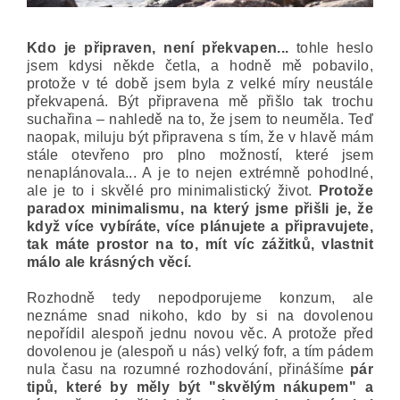
Kdo je připraven, není překvapen...
tohle heslo
jsem kdysi někde četla, a hodně mě pobavilo,
protože v té době jsem byla z velké míry neustále
překvapená. Být připravena mě přišlo tak trochu
suchařina – nahledě na to, že jsem to neuměla. Teď
naopak, miluju být připravena s tím, že v hlavě mám
stále otevřeno pro plno možností, které jsem
nenaplánovala... A je to nejen extrémně pohodlné,
ale je to i skvělé pro minimalistický život.
Protože
paradox minimalismu, na který jsme přišli je, že
když více vybíráte, více plánujete a připravujete,
tak máte prostor na to, mít víc zážitků, vlastnit
málo ale krásných věcí.
Rozhodně tedy nepodporujeme konzum, ale
neznáme snad nikoho, kdo by si na dovolenou
nepořídil alespoň jednu novou věc. A protože před
dovolenou je (alespoň u nás) velký fofr, a tím pádem
nula času na rozumné rozhodování, přinášíme
pár
tipů, které by měly být "skvělým nákupem" a